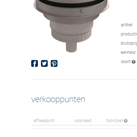
artikel
product
brutopri
eenheid
soort
verkooppunten
afhaalpunt
voorraad
toonzaal