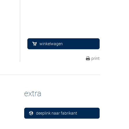
winkelwagen
print
extra
deeplink naar fabrikant