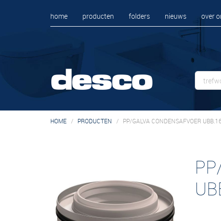
home
producten
folders
nieuws
over o
HOME
PRODUCTEN
PP/GALVA CONDENSAFVOER UBB.1
PP
UB