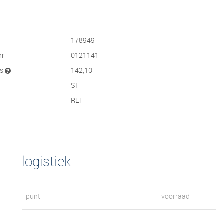
178949
nr
0121141
js
142,10
ST
REF
logistiek
punt
voorraad