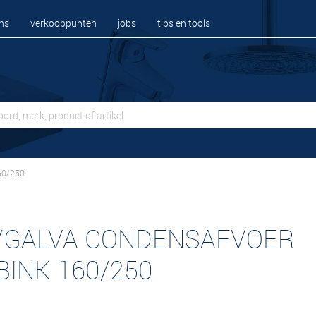
ns
verkooppunten
jobs
tips en tools
60/250
/GALVA CONDENSAFVOER
BINK 160/250