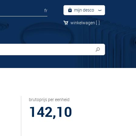
mijn desco
fr
winkelwagen
[
]
brutoprijs per eenheid
142,10