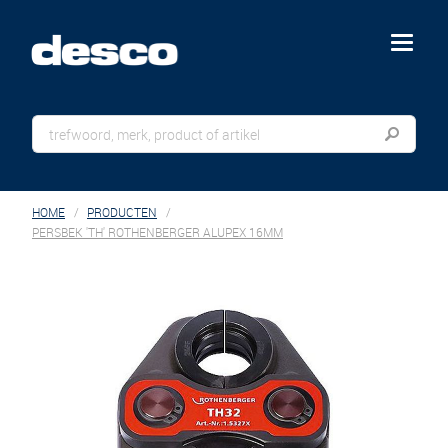
menu
HOME
PRODUCTEN
PERSBEK 'TH' ROTHENBERGER ALUPEX 16MM