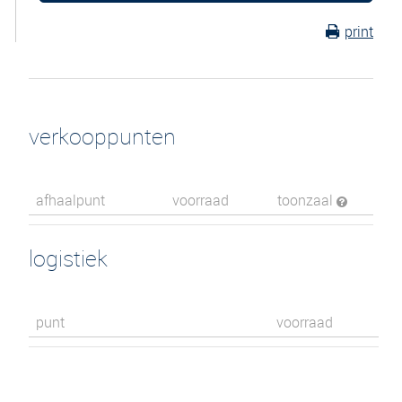
print
verkooppunten
afhaalpunt
voorraad
toonzaal
logistiek
punt
voorraad