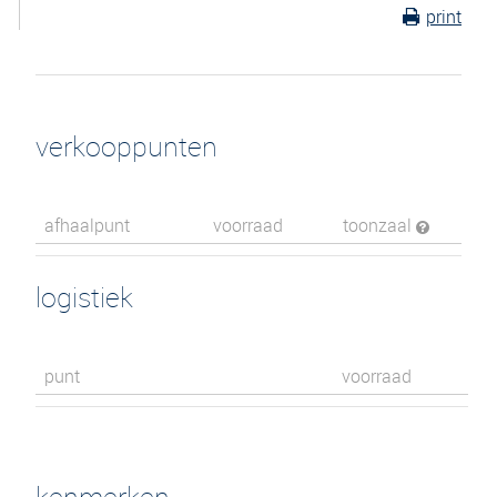
print
verkooppunten
afhaalpunt
voorraad
toonzaal
logistiek
punt
voorraad
kenmerken