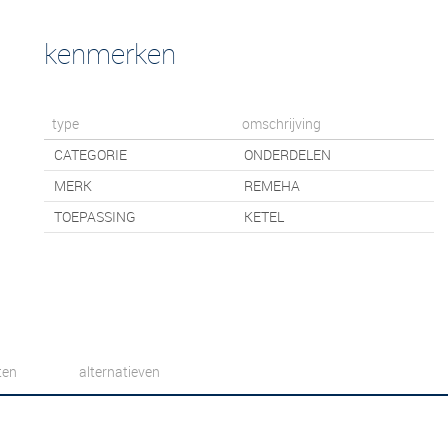
kenmerken
type
omschrijving
CATEGORIE
ONDERDELEN
MERK
REMEHA
TOEPASSING
KETEL
ten
alternatieven