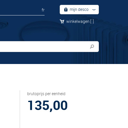
mijn desco
fr
winkelwagen
[
]
brutoprijs per eenheid
135,00