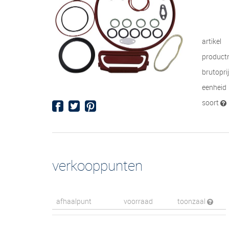
artikel
product
brutopri
eenheid
soort
verkooppunten
afhaalpunt
voorraad
toonzaal