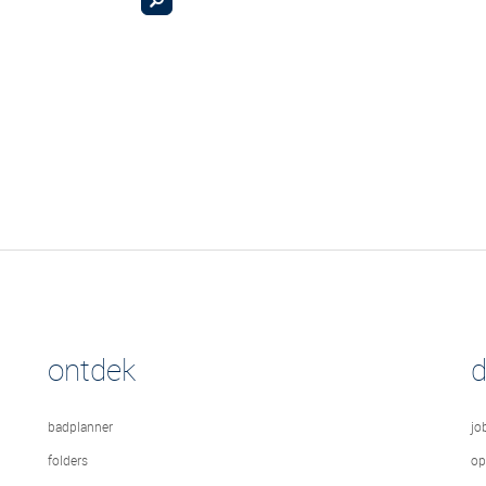
ontdek
badplanner
jo
folders
op