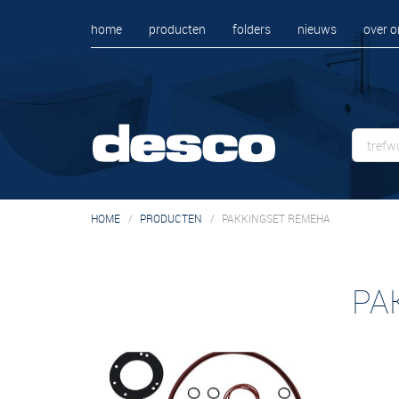
home
producten
folders
nieuws
over o
HOME
PRODUCTEN
PAKKINGSET REMEHA
PA