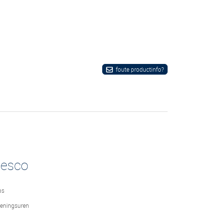
foute productinfo?
desco
bs
eningsuren