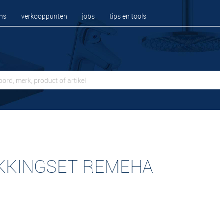
ns
verkooppunten
jobs
tips en tools
KKINGSET REMEHA