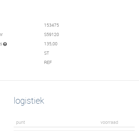
153475
nr
S59120
js
135,00
ST
REF
logistiek
punt
voorraad