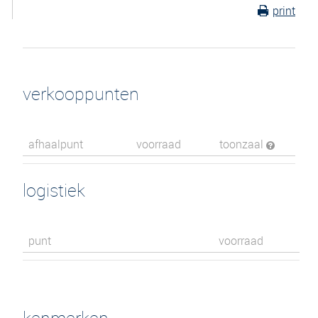
print
verkooppunten
afhaalpunt
voorraad
toonzaal
logistiek
punt
voorraad
kenmerken