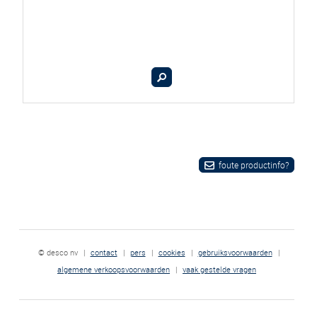
foute productinfo?
© desco nv
|
contact
|
pers
|
cookies
|
gebruiksvoorwaarden
|
algemene verkoopsvoorwaarden
|
vaak gestelde vragen