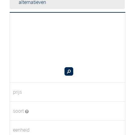
alternatieven
prijs
soort
eenheid