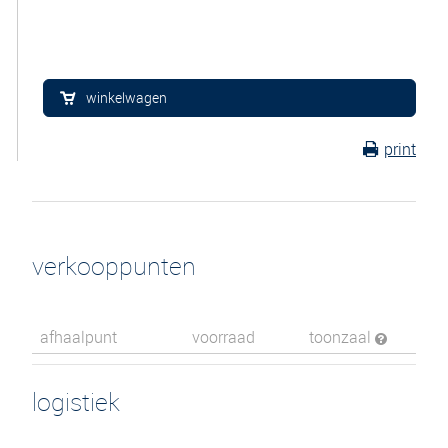
winkelwagen
print
verkooppunten
afhaalpunt
voorraad
toonzaal
logistiek