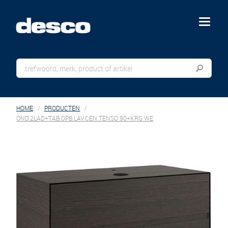
menu
HOME
PRODUCTEN
OND.2LAD+TAB.OPB.LAV.CEN.TENSO 90+KRG WE