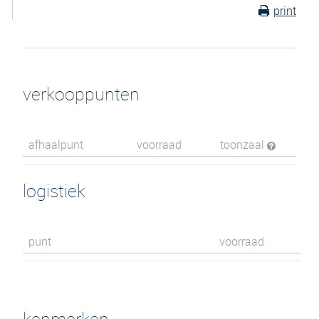
print
verkooppunten
afhaalpunt
voorraad
toonzaal
logistiek
punt
voorraad
kenmerken