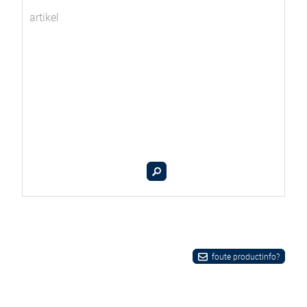
artikel
foute productinfo?