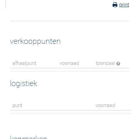
print
verkooppunten
afhaalpunt
voorraad
toonzaal
logistiek
punt
voorraad
kenmerken