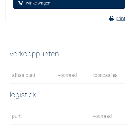
winkelwagen
print
verkooppunten
afhaalpunt
voorraad
toonzaal
logistiek
punt
voorraad