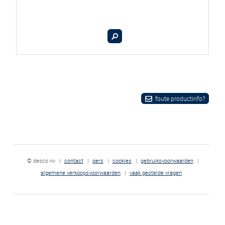
foute productinfo?
© desco nv
|
contact
|
pers
|
cookies
|
gebruiksvoorwaarden
|
algemene verkoopsvoorwaarden
|
vaak gestelde vragen