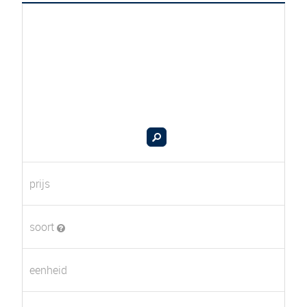
prijs
soort
eenheid