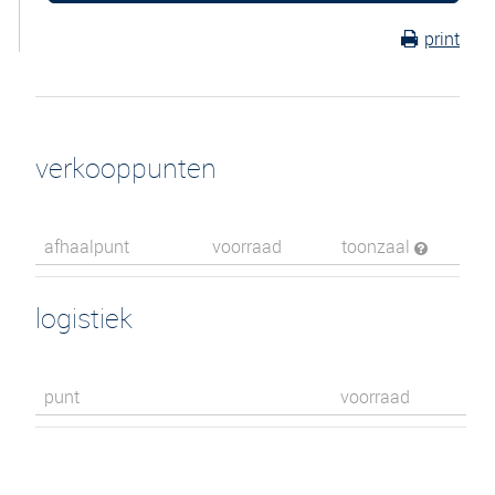
print
verkooppunten
afhaalpunt
voorraad
toonzaal
logistiek
punt
voorraad