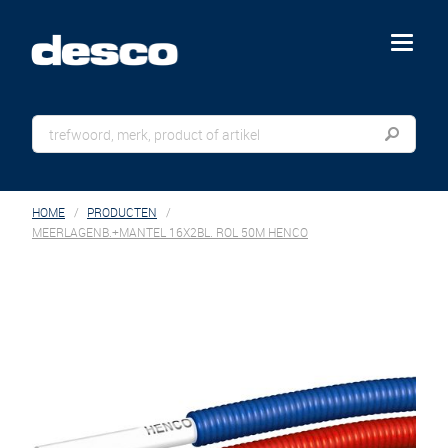
menu
HOME
PRODUCTEN
MEERLAGENB.+MANTEL 16X2BL. ROL 50M HENCO