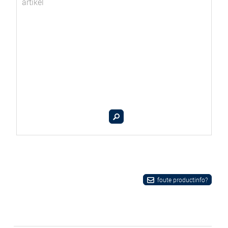
artikel
foute productinfo?