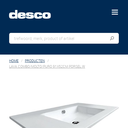
menu
HOME
PRODUCTEN
LAVA.COMBO/MOLTO/PURO 91X52CM PORSEL.W