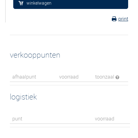
winkelwagen
print
verkooppunten
afhaalpunt
voorraad
toonzaal
logistiek
punt
voorraad