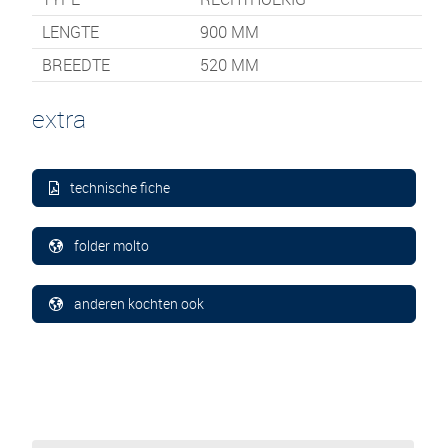
LENGTE
900
MM
BREEDTE
520
MM
extra
technische fiche
folder molto
anderen kochten ook