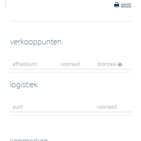
print
verkooppunten
afhaalpunt
voorraad
toonzaal
logistiek
punt
voorraad
kenmerken