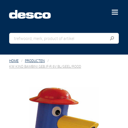
menu
HOME
PRODUCTEN
KW KIND BAMBINI GEB.IF-R 6V BL/GEEL/ROOD