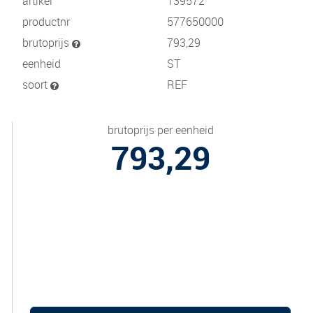
artikel
139572
productnr
577650000
brutoprijs
793,29
eenheid
ST
soort
REF
brutoprijs per eenheid
793,29