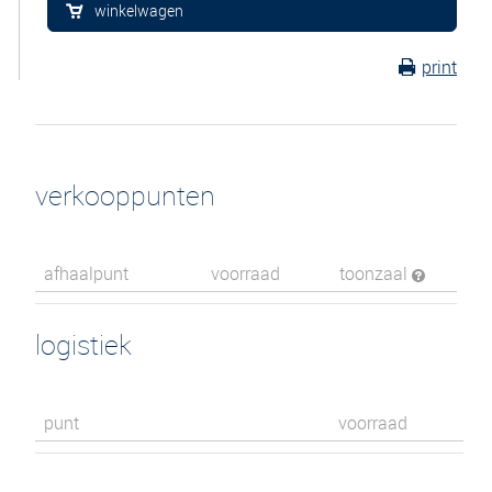
winkelwagen
print
verkooppunten
afhaalpunt
voorraad
toonzaal
logistiek
punt
voorraad