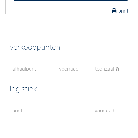
print
verkooppunten
afhaalpunt
voorraad
toonzaal
logistiek
punt
voorraad