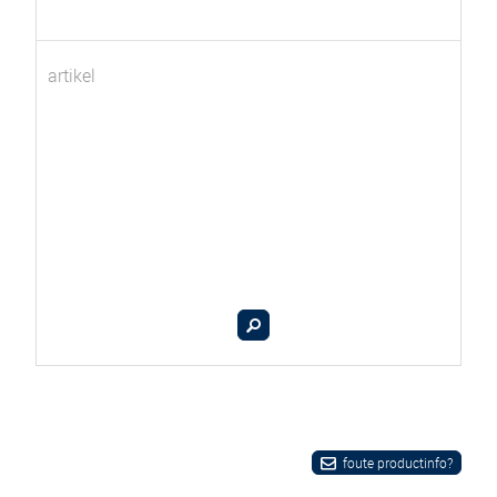
artikel
foute productinfo?