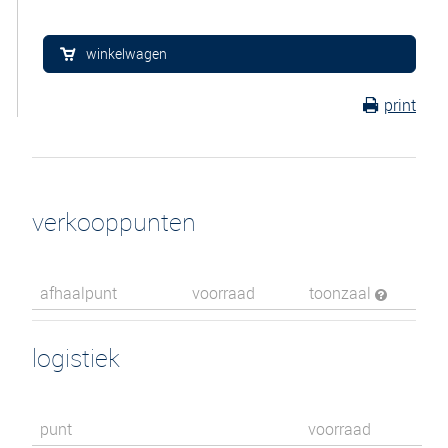
winkelwagen
print
verkooppunten
afhaalpunt
voorraad
toonzaal
logistiek
punt
voorraad