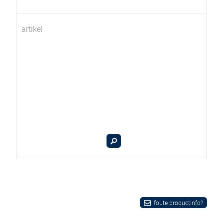
artikel
foute productinfo?