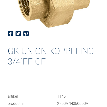
GK UNION KOPPELING
3/4"FF GF
artikel
11461
productnr
2700A7H050500A