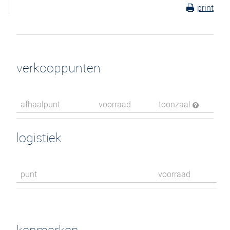
print
verkooppunten
afhaalpunt
voorraad
toonzaal
logistiek
punt
voorraad
kenmerken