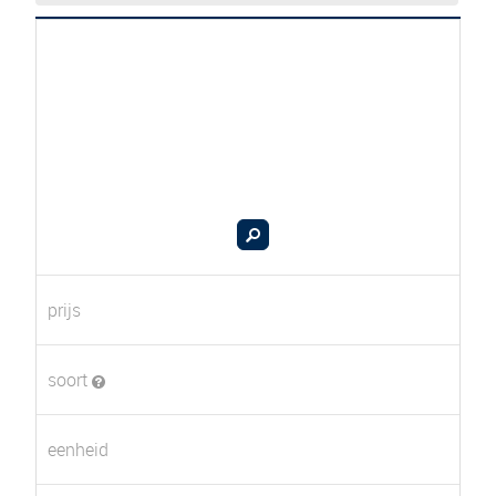
prijs
soort
eenheid