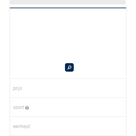
prijs
soort
eenheid