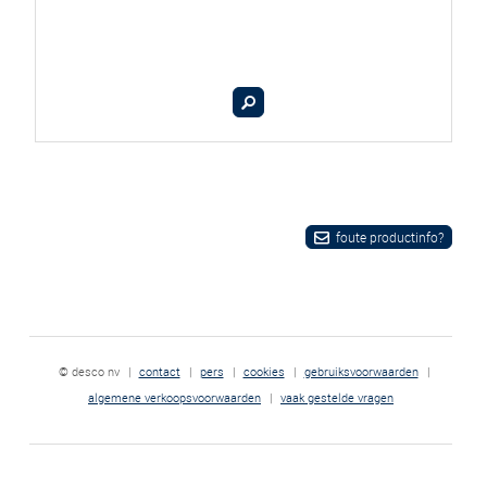
foute productinfo?
© desco nv
|
contact
|
pers
|
cookies
|
gebruiksvoorwaarden
|
algemene verkoopsvoorwaarden
|
vaak gestelde vragen