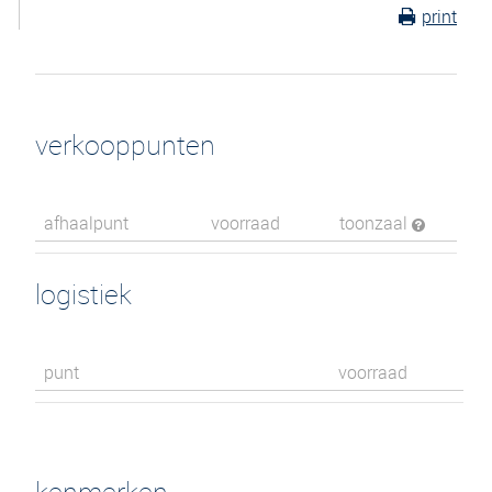
print
verkooppunten
afhaalpunt
voorraad
toonzaal
logistiek
punt
voorraad
kenmerken