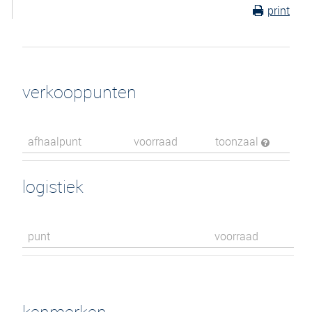
print
verkooppunten
afhaalpunt
voorraad
toonzaal
logistiek
punt
voorraad
kenmerken