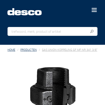
menu
HOME
PRODUCTEN
GAS UNION KOPPELING GF MF NR 341 3/8"