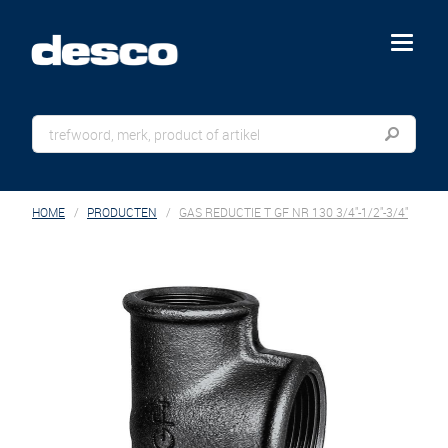
menu
HOME
PRODUCTEN
GAS REDUCTIE T GF NR 130 3/4"-1/2"-3/4"