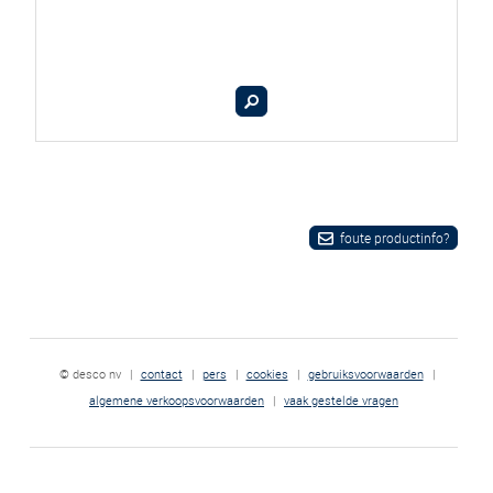
foute productinfo?
© desco nv
|
contact
|
pers
|
cookies
|
gebruiksvoorwaarden
|
algemene verkoopsvoorwaarden
|
vaak gestelde vragen