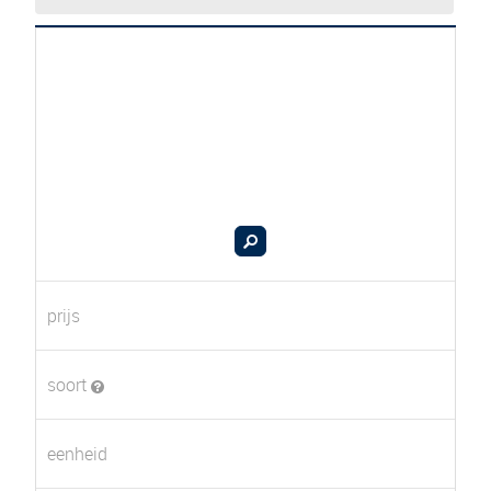
prijs
soort
eenheid