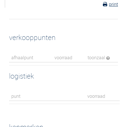
print
verkooppunten
afhaalpunt
voorraad
toonzaal
logistiek
punt
voorraad
kenmerken