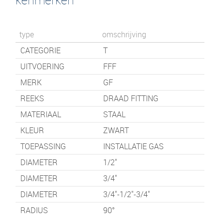
type
omschrijving
CATEGORIE
T
UITVOERING
FFF
MERK
GF
REEKS
DRAAD FITTING
MATERIAAL
STAAL
KLEUR
ZWART
TOEPASSING
INSTALLATIE GAS
DIAMETER
1/2"
DIAMETER
3/4"
DIAMETER
3/4"-1/2"-3/4"
RADIUS
90°