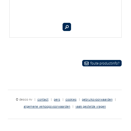
foute productinfo?
© desco nv
|
contact
|
pers
|
cookies
|
gebruiksvoorwaarden
|
algemene verkoopsvoorwaarden
|
vaak gestelde vragen