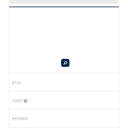
prijs
soort
eenheid