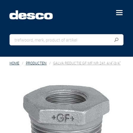
menu
HOME
PRODUCTEN
GALVA REDUCTIE GF MF NR 241 4/4"-3/4"