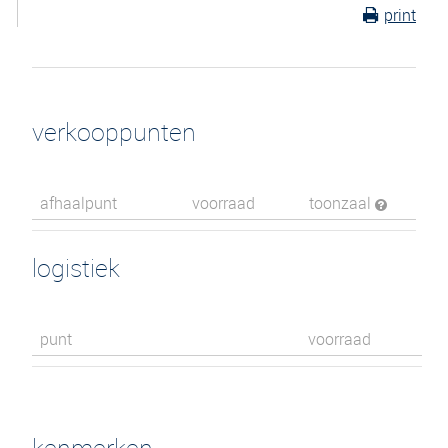
print
verkooppunten
afhaalpunt
voorraad
toonzaal
logistiek
punt
voorraad
kenmerken