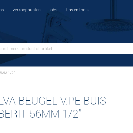
ns
verkooppunten
jobs
tips en tools
6MM 1/2"
LVA BEUGEL V.PE BUIS
BERIT 56MM 1/2"