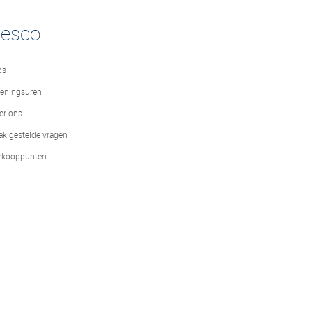
desco
bs
eningsuren
er ons
ak gestelde vragen
rkooppunten