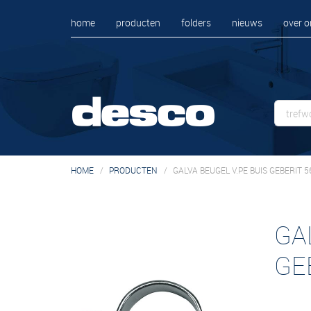
home
producten
folders
nieuws
over o
HOME
PRODUCTEN
GALVA BEUGEL V.PE BUIS GEBERIT 5
GA
GE