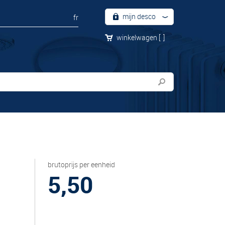
mijn desco
fr
winkelwagen
[
]
brutoprijs per eenheid
5,50