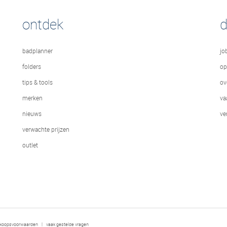
ontdek
badplanner
jo
folders
op
tips & tools
ov
merken
va
nieuws
ve
verwachte prijzen
outlet
rkoopsvoorwaarden
|
vaak gestelde vragen