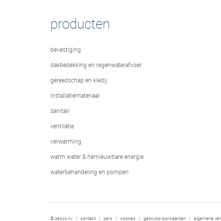
producten
bevestiging
dakbedekking en regenwaterafvoer
gereedschap en kledij
installatiemateriaal
sanitair
ventilatie
verwarming
warm water & hernieuwbare energie
waterbehandeling en pompen
© desco nv
|
contact
|
pers
|
cookies
|
gebruiksvoorwaarden
|
algemene ve