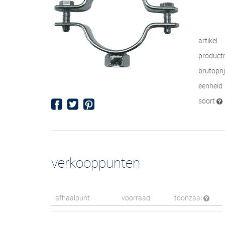
artikel
product
brutopri
eenheid
soort
verkooppunten
afhaalpunt
voorraad
toonzaal