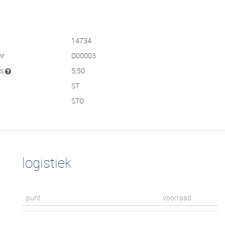
14734
nr
D00003
js
5,50
ST
STO
logistiek
punt
voorraad