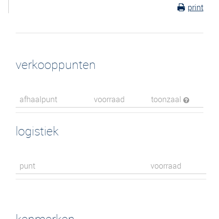
print
verkooppunten
afhaalpunt
voorraad
toonzaal
logistiek
punt
voorraad
kenmerken