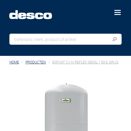
menu
HOME
PRODUCTEN
EXP.VAT CV N REFLEX 0800L 1,5KG GRIJS