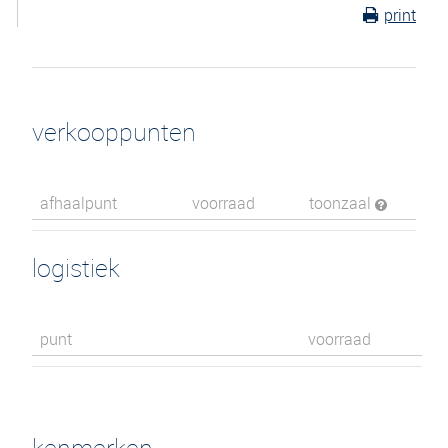
print
verkooppunten
afhaalpunt
voorraad
toonzaal
logistiek
punt
voorraad
kenmerken