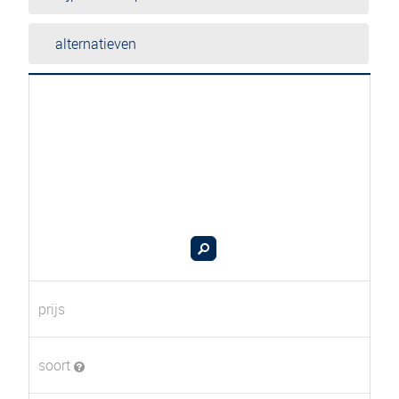
alternatieven
prijs
soort