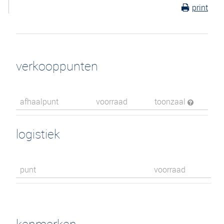
print
verkooppunten
afhaalpunt
voorraad
toonzaal
logistiek
punt
voorraad
kenmerken