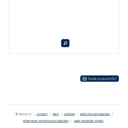
foute productinfo?
© desco nv
|
contact
|
pers
|
cookies
|
gebruiksvoorwaarden
|
algemene verkoopsvoorwaarden
|
vaak gestelde vragen