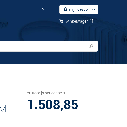
mijn desco
fr
winkelwagen
[
]
brutoprijs per eenheid
1.508,85
CM