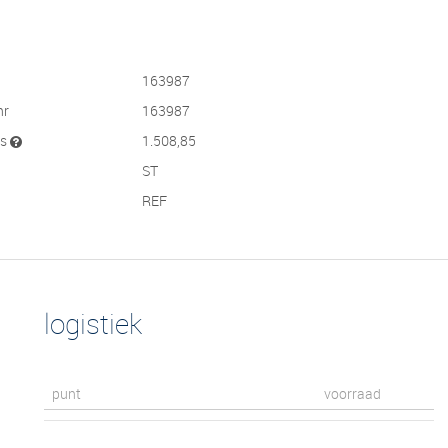
163987
nr
163987
js
1.508,85
ST
REF
logistiek
punt
voorraad