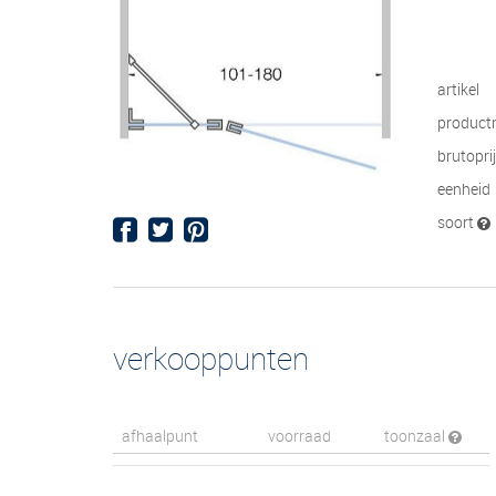
artikel
product
brutopri
eenheid
soort
verkooppunten
afhaalpunt
voorraad
toonzaal