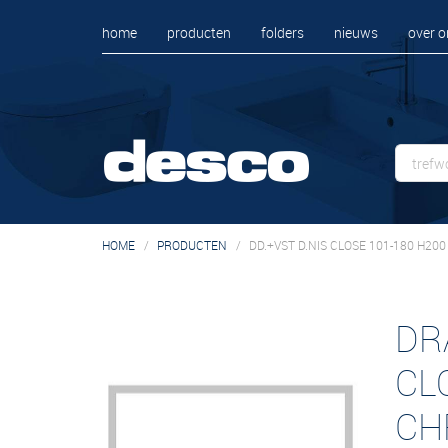
home
producten
folders
nieuws
over o
HOME
PRODUCTEN
DD.+VST D.NIS CLOSE 101-180 H20
DR
CL
CH