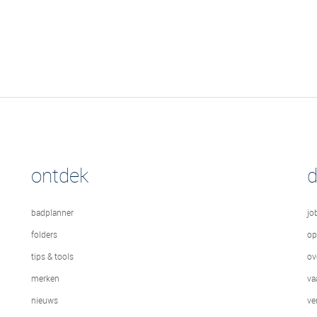
ontdek
badplanner
jo
folders
op
tips & tools
ov
merken
va
nieuws
ve