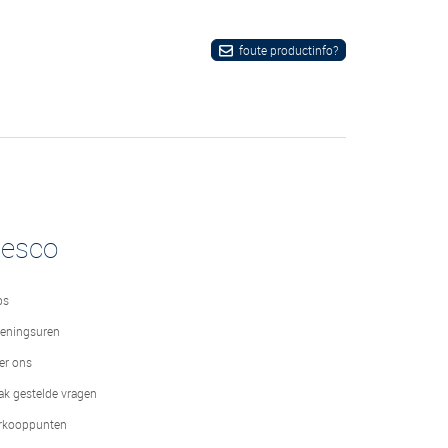
foute productinfo?
desco
bs
eningsuren
er ons
ak gestelde vragen
rkooppunten