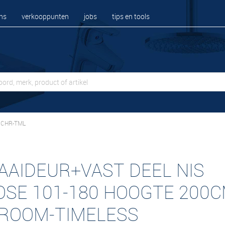
ns
verkooppunten
jobs
tips en tools
0 CHR-TML
AAIDEUR+VAST DEEL NIS
OSE 101-180 HOOGTE 200
ROOM-TIMELESS