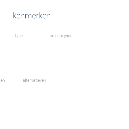
kenmerken
type
omschrijving
ten
alternatieven