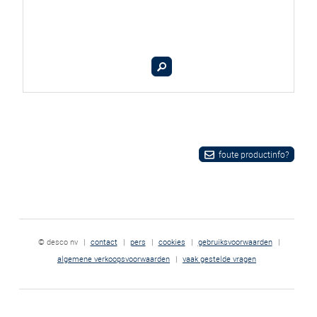
foute productinfo?
© desco nv
|
contact
|
pers
|
cookies
|
gebruiksvoorwaarden
|
algemene verkoopsvoorwaarden
|
vaak gestelde vragen