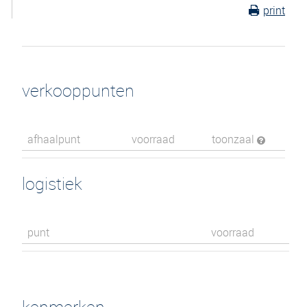
print
verkooppunten
afhaalpunt
voorraad
toonzaal
logistiek
punt
voorraad
kenmerken