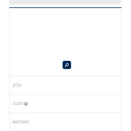
prijs
soort
eenheid