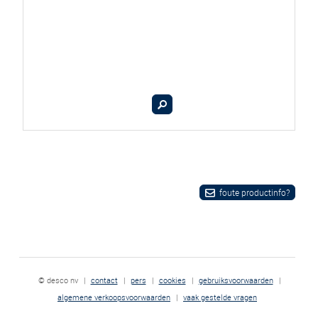
foute productinfo?
© desco nv
|
contact
|
pers
|
cookies
|
gebruiksvoorwaarden
|
algemene verkoopsvoorwaarden
|
vaak gestelde vragen