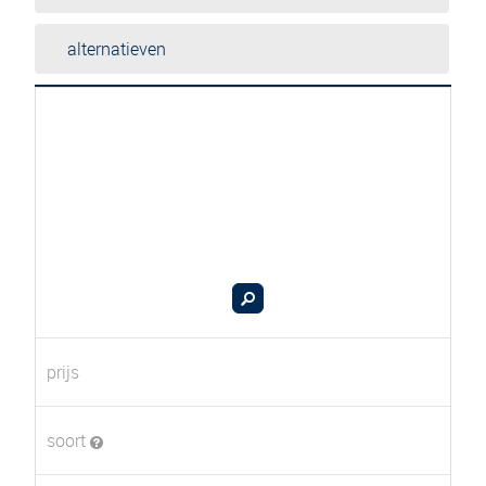
alternatieven
prijs
soort