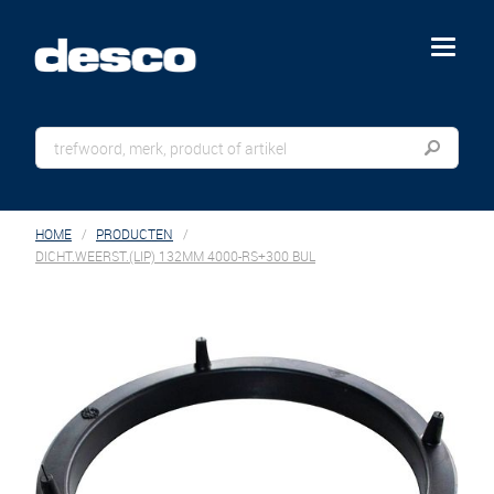
menu
HOME
PRODUCTEN
DICHT.WEERST.(LIP) 132MM 4000-RS+300 BUL