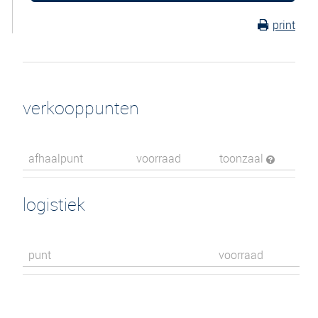
print
verkooppunten
afhaalpunt
voorraad
toonzaal
logistiek
punt
voorraad