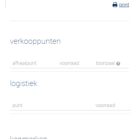
print
verkooppunten
afhaalpunt
voorraad
toonzaal
logistiek
punt
voorraad
kenmerken