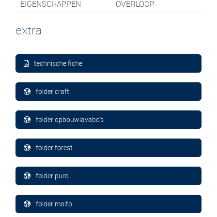
EIGENSCHAPPEN
OVERLOOP
extra
technische fiche
folder craft
folder opbouwlavabo's
folder forest
folder puro
folder molto