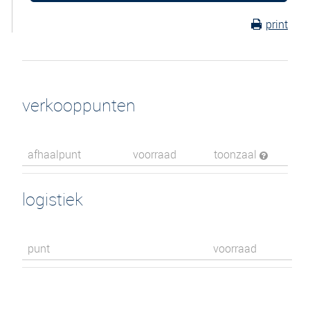
print
verkooppunten
afhaalpunt
voorraad
toonzaal
logistiek
punt
voorraad