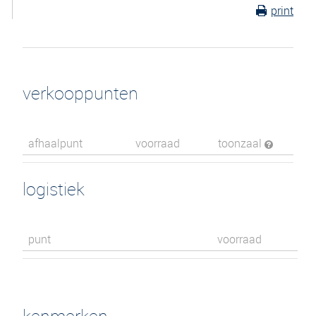
print
verkooppunten
afhaalpunt
voorraad
toonzaal
logistiek
punt
voorraad
kenmerken