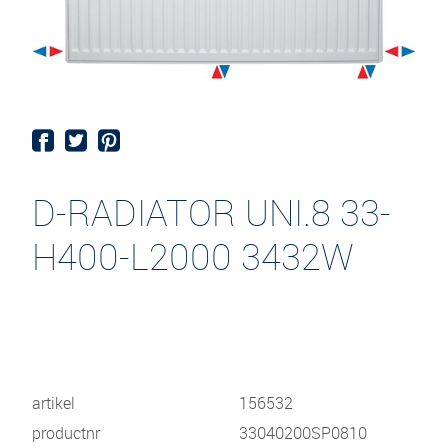
D-RADIATOR UNI.8 33-
H400-L2000 3432W
artikel
156532
productnr
33040200SP0810