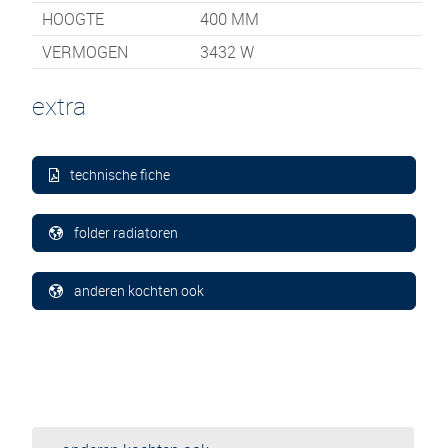
HOOGTE
400
MM
VERMOGEN
3432 W
extra
technische fiche
folder radiatoren
anderen kochten ook