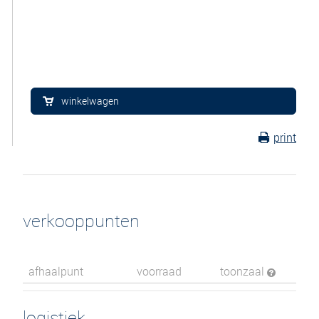
winkelwagen
print
verkooppunten
afhaalpunt
voorraad
toonzaal
logistiek