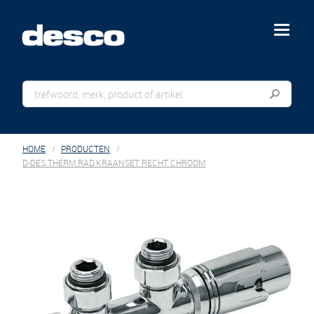
menu
HOME
PRODUCTEN
D-DES.THERM.RAD.KRAANSET RECHT CHROOM