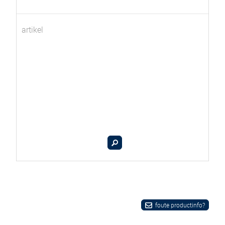
artikel
foute productinfo?