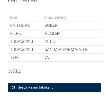
type
omschrijving
CATEGORIE
BOILER
MERK
REMEHA
TOEPASSING
KETEL
TOEPASSING
SANITAIR WARM WATER
TYPE
CV
extra
deeplink naar fabrikant