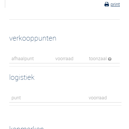
print
verkooppunten
afhaalpunt
voorraad
toonzaal
logistiek
punt
voorraad
kenmerken