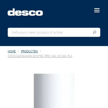
menu
HOME
PRODUCTEN
COND.GASWANDK.ECOTEC PRO VAIL.VC246 /5-3