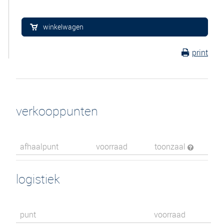
winkelwagen
print
verkooppunten
afhaalpunt
voorraad
toonzaal
logistiek
punt
voorraad