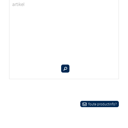
artikel
foute productinfo?