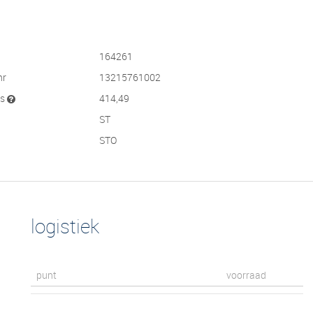
164261
nr
13215761002
js
414,49
ST
STO
logistiek
punt
voorraad