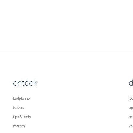
ontdek
badplanner
jo
folders
op
tips & tools
ov
merken
va