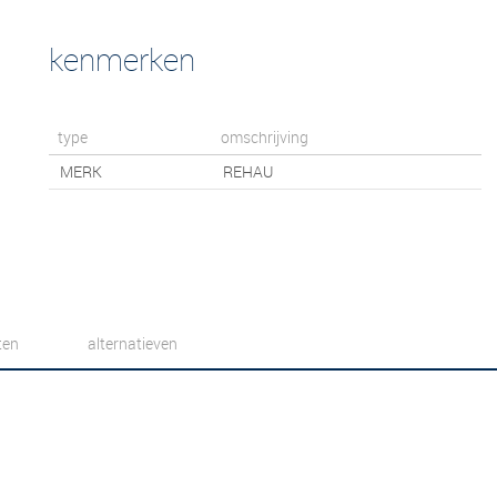
kenmerken
type
omschrijving
MERK
REHAU
ten
alternatieven