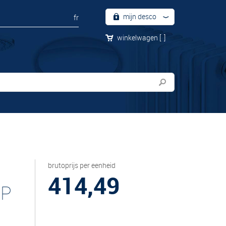
mijn desco
fr
winkelwagen
[
]
brutoprijs per eenheid
414,49
RP