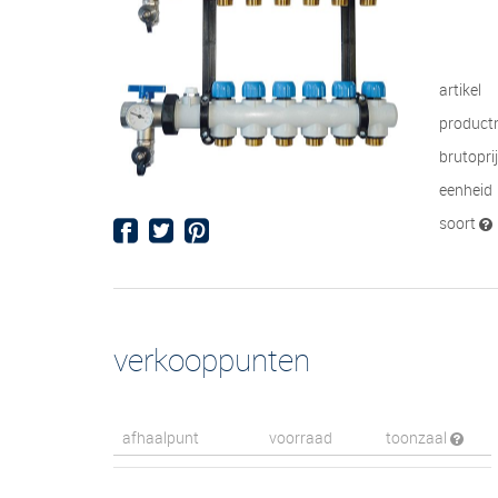
artikel
product
brutopri
eenheid
soort
verkooppunten
afhaalpunt
voorraad
toonzaal