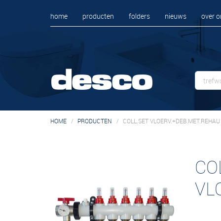
home
producten
folders
nieuws
over o
HOME
PRODUCTEN
COLL.SET VLOERV.+DEB.MET.REHAU
CO
VL