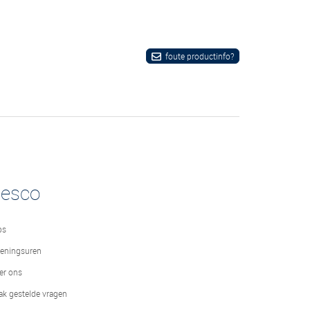
foute productinfo?
desco
bs
eningsuren
er ons
ak gestelde vragen