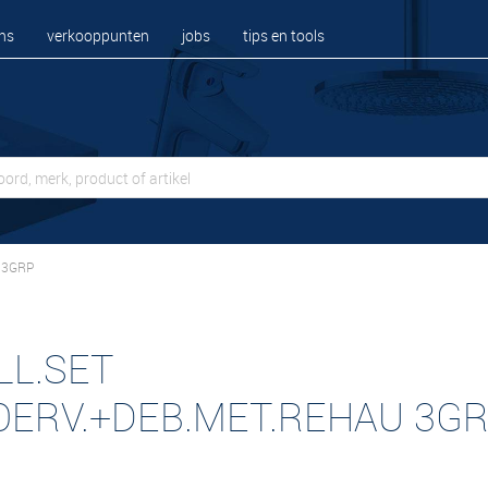
ns
verkooppunten
jobs
tips en tools
 3GRP
LL.SET
OERV.+DEB.MET.REHAU 3G