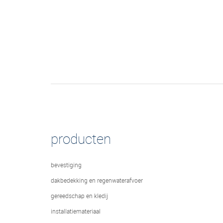
producten
bevestiging
dakbedekking en regenwaterafvoer
gereedschap en kledij
installatiemateriaal