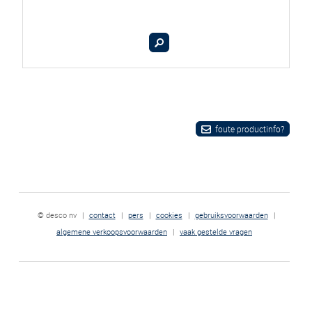
foute productinfo?
© desco nv
|
contact
|
pers
|
cookies
|
gebruiksvoorwaarden
|
algemene verkoopsvoorwaarden
|
vaak gestelde vragen