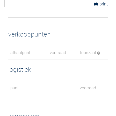
print
verkooppunten
afhaalpunt
voorraad
toonzaal
logistiek
punt
voorraad
kenmerken