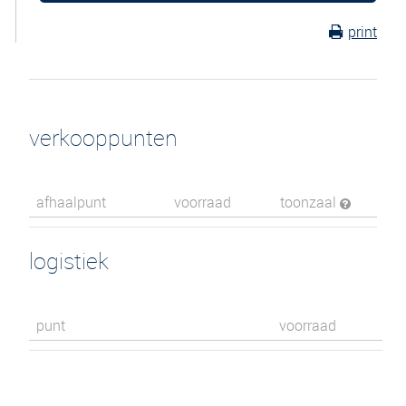
print
verkooppunten
afhaalpunt
voorraad
toonzaal
logistiek
punt
voorraad