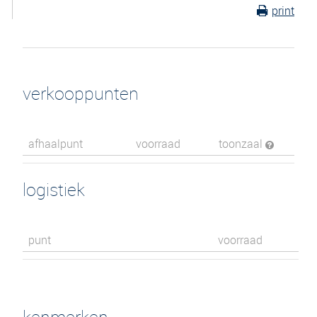
print
verkooppunten
afhaalpunt
voorraad
toonzaal
logistiek
punt
voorraad
kenmerken