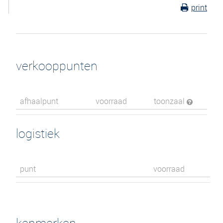
print
verkooppunten
afhaalpunt
voorraad
toonzaal
logistiek
punt
voorraad
kenmerken