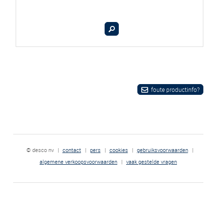
foute productinfo?
© desco nv
|
contact
|
pers
|
cookies
|
gebruiksvoorwaarden
|
algemene verkoopsvoorwaarden
|
vaak gestelde vragen