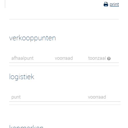
print
verkooppunten
afhaalpunt
voorraad
toonzaal
logistiek
punt
voorraad
kenmerken