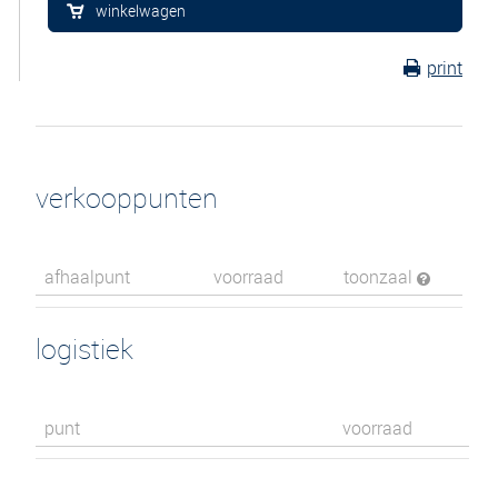
winkelwagen
print
verkooppunten
afhaalpunt
voorraad
toonzaal
logistiek
punt
voorraad