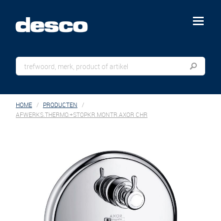
menu
HOME
PRODUCTEN
AFWERKS.THERMO.+STOPKR.MONTR.AXOR CHR