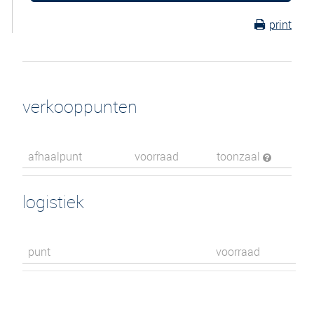
print
verkooppunten
afhaalpunt
voorraad
toonzaal
logistiek
punt
voorraad