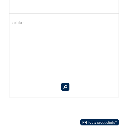
artikel
foute productinfo?