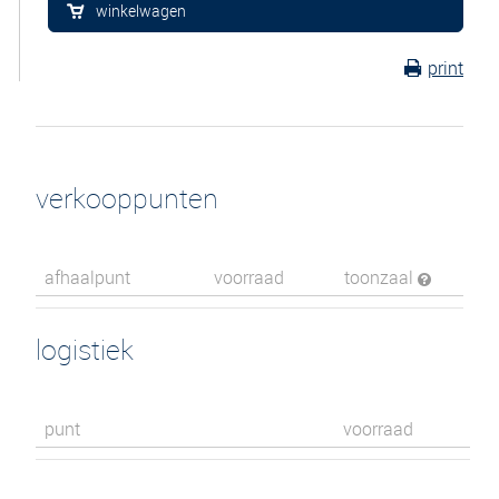
winkelwagen
print
verkooppunten
afhaalpunt
voorraad
toonzaal
logistiek
punt
voorraad