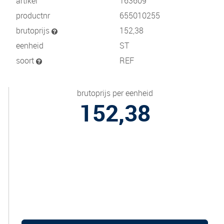
artikel
163609
productnr
655010255
brutoprijs
152,38
eenheid
ST
soort
REF
brutoprijs per eenheid
152,38