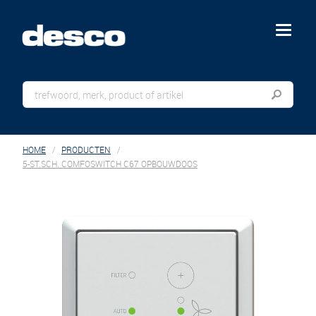
menu
HOME
PRODUCTEN
5-ST.SCH. COMFOSWITCH C67 OPBOUWDOOS