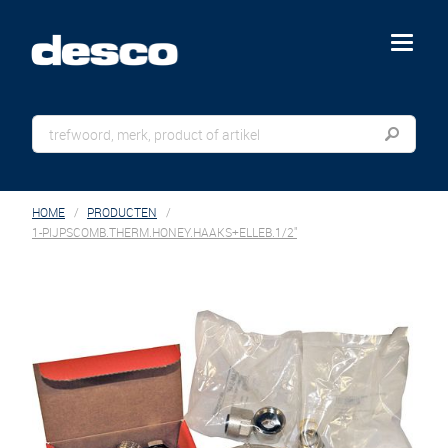
menu
HOME
PRODUCTEN
1-PIJPSCOMB.THERM.HONEY.HAAKS+ELLEB.1/2"