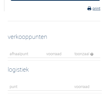
print
verkooppunten
afhaalpunt
voorraad
toonzaal
logistiek
punt
voorraad