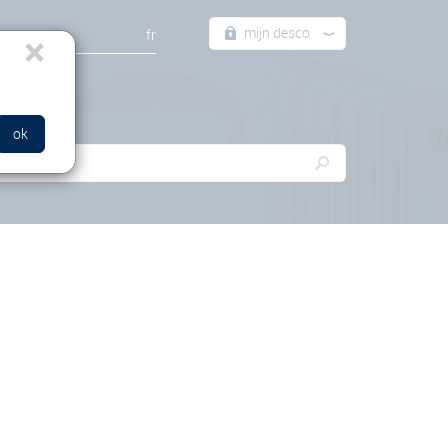
mijn desco
×
fr
ok