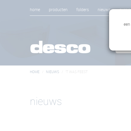
home
producten
folders
nieuws
over o
een
HOME
NIEUWS
‘T WAS FEEST
nieuws