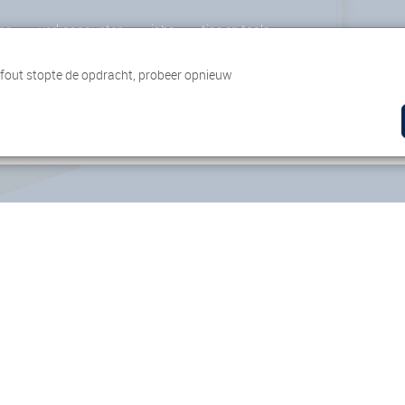
ns
verkooppunten
jobs
tips en tools
 fout stopte de opdracht, probeer opnieuw