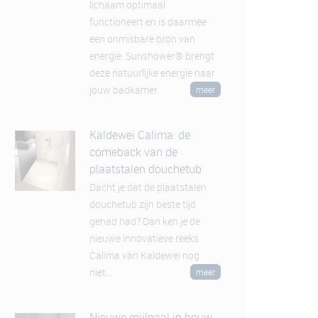
lichaam optimaal
functioneert en is daarmee
een onmisbare bron van
energie. Sunshower® brengt
deze natuurlijke energie naar
jouw badkamer.
meer
Kaldewei Calima: de
comeback van de
plaatstalen douchetub
Dacht je dat de plaatstalen
douchetub zijn beste tijd
gehad had? Dan ken je de
nieuwe innovatieve reeks
Calima van Kaldewei nog
niet...
meer
Nieuwe mijlpaal in bouw