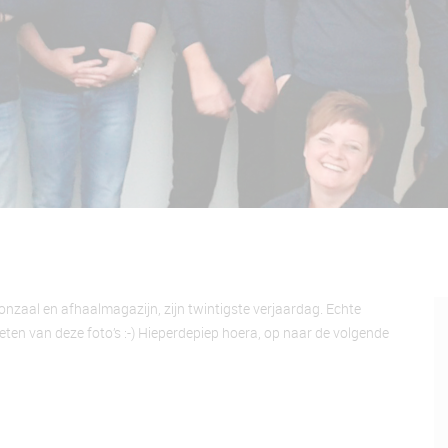
onzaal en afhaalmagazijn, zijn twintigste verjaardag. Echte
en van deze foto’s :-) Hieperdepiep hoera, op naar de volgende