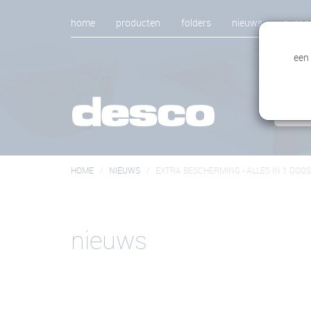
home
producten
folders
nieuws
over o
een
HOME
NIEUWS
EXTRA BESCHERMING - ALLES IN 1 DOOS
nieuws