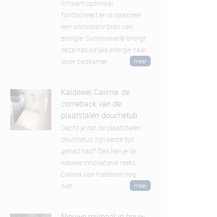
lichaam optimaal
functioneert en is daarmee
een onmisbare bron van
energie. Sunshower® brengt
deze natuurlijke energie naar
jouw badkamer.
meer
Kaldewei Calima: de
comeback van de
plaatstalen douchetub
Dacht je dat de plaatstalen
douchetub zijn beste tijd
gehad had? Dan ken je de
nieuwe innovatieve reeks
Calima van Kaldewei nog
niet...
meer
Nieuwe mijlpaal in bouw