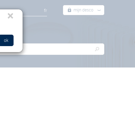
mijn desco
×
fr
ok