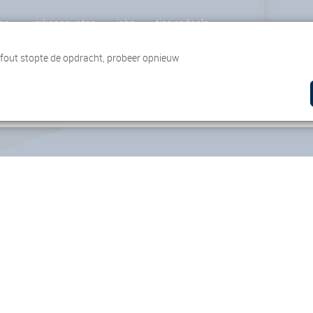
ns
verkooppunten
jobs
tips en tools
 fout stopte de opdracht, probeer opnieuw