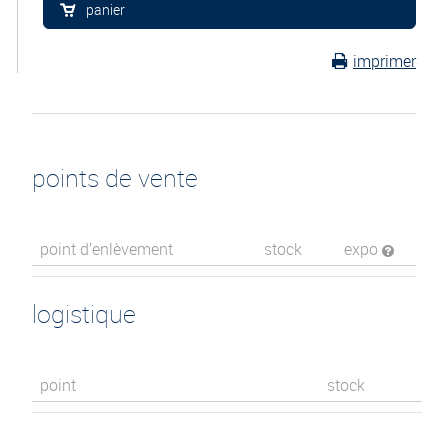
panier
imprimer
points de vente
point d’enlèvement
stock
expo
logistique
point
stock