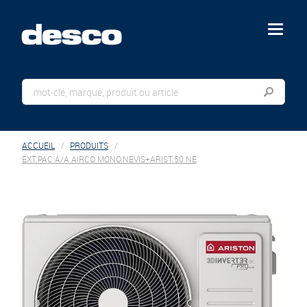
menu
ACCUEIL
PRODUITS
EXT.PAC A/A AIRCO MONO.NEVIS+ARIST.50 NE