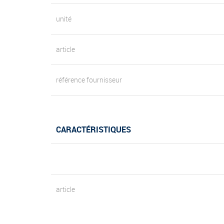
unité
article
référence fournisseur
CARACTÉRISTIQUES
article