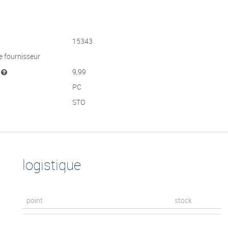
15343
e fournisseur
t
9,99
PC
STO
logistique
point
stock