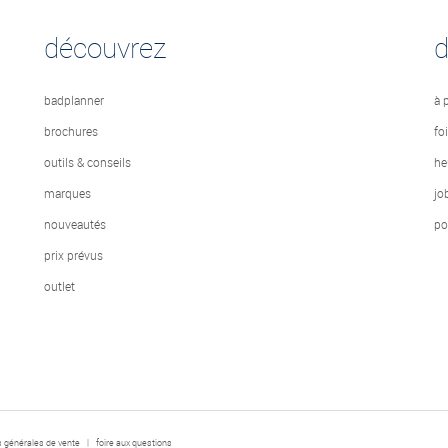
découvrez
badplanner
à 
brochures
fo
outils & conseils
he
marques
jo
nouveautés
po
prix prévus
outlet
s générales de vente
|
foire aux questions