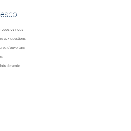
desco
propos de nous
ire aux questions
ures d’ouverture
bs
ints de vente