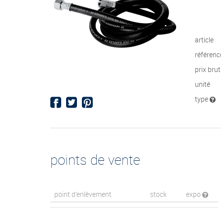
article
référenc
prix bru
unité
type
points de vente
point d’enlèvement
stock
expo