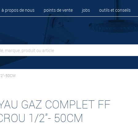
à propos de nous
points de vente
jobs
outils et conseils
2"- 50CM
YAU GAZ COMPLET FF
CROU 1/2"- 50CM