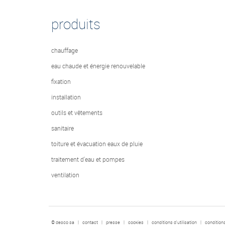
produits
chauffage
eau chaude et énergie renouvelable
fixation
installation
outils et vêtements
sanitaire
toiture et évacuation eaux de pluie
traitement d'eau et pompes
ventilation
© desco sa
|
contact
|
presse
|
cookies
|
conditions d'utilisation
|
condition