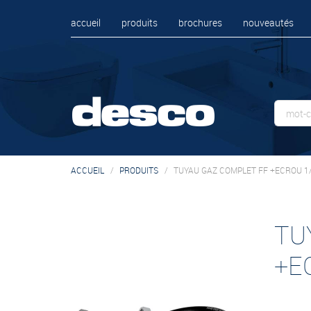
accueil
produits
brochures
nouveautés
ACCUEIL
PRODUITS
TUYAU GAZ COMPLET FF +ECROU 1/
TU
+E