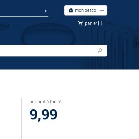
mon desco
nl
panier
[
]
prix brut à l'unité
9,99