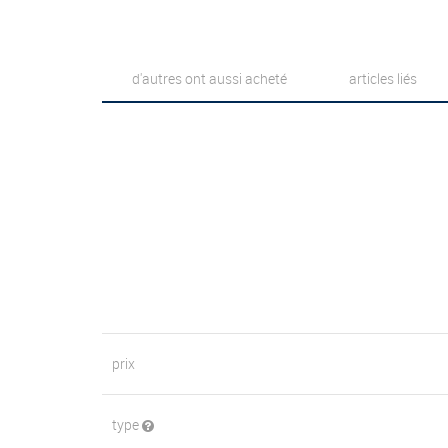
d'autres ont aussi acheté
articles liés
prix
type