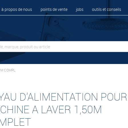
à propos de nous
points de vente
jobs
outils et conseils
5M COMPL.
YAU D'ALIMENTATION POUR
CHINE A LAVER 1,50M
MPLET