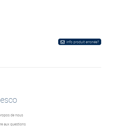
info produit erronée?
desco
propos de nous
ire aux questions