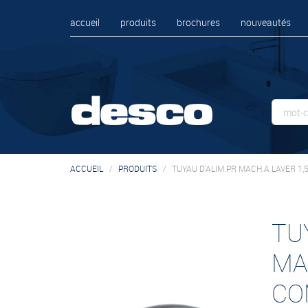
accueil
produits
brochures
nouveautés
ACCUEIL
PRODUITS
TUYAU D'ALIM.PR MACH.A LAVER 1,
TU
MA
CO