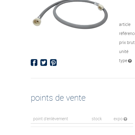
article
référenc
prix bru
unité
type
points de vente
point d’enlèvement
stock
expo