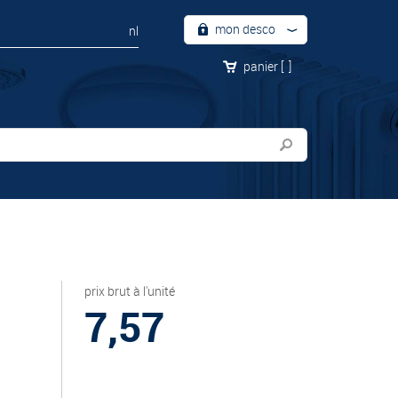
mon desco
nl
panier
[
]
prix brut à l'unité
7,57