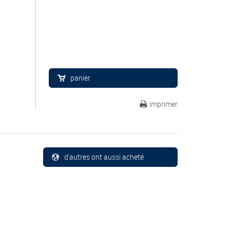
panier
imprimer
d'autres ont aussi acheté