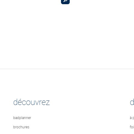
découvrez
badplanner
à 
brochures
fo