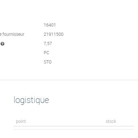
16401
e fournisseur
21911500
t
7,57
PC
STO
logistique
point
stock