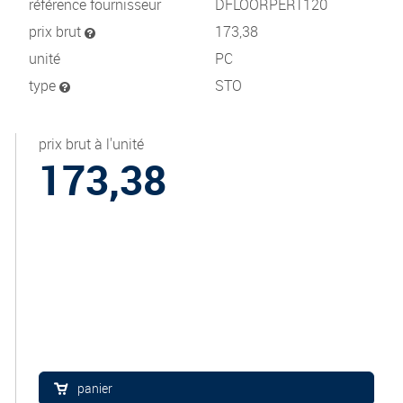
référence fournisseur
DFLOORPERT120
prix brut
173,38
unité
PC
type
STO
prix brut à l'unité
173,38
panier