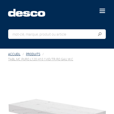
menu
ACCUEIL
PRODUITS
TABL.MC PURO L120 H10 1VID/TR.RO GAU W.C